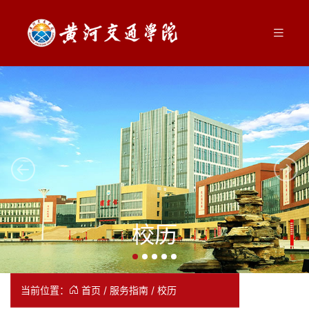
Previous
Next
校历
当前位置：
首页
/
服务指南
/
校历